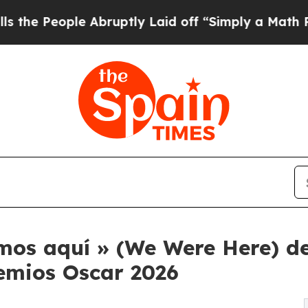
le Abruptly Laid off “Simply a Math Problem
Dr
mos aquí » (We Were Here) d
emios Oscar 2026