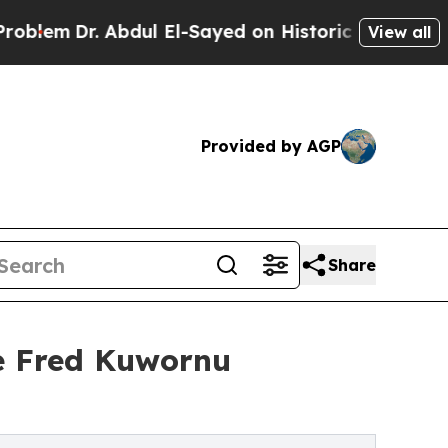
. Abdul El-Sayed on Historic Michigan Win: “Peopl
View all
Provided by AGP
Share
e Fred Kuwornu